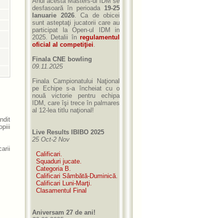
Anul acesta Masters-ul IDM se
desfasoară în perioada
19-25
Ianuarie 2026
. Ca de obicei
sunt asteptaţi jucatorii care au
participat la Open-ul IDM in
2025. Detalii în
regulamentul
oficial al competiţiei
.
Finala CNE bowling
09.11.2025
Finala Campionatului Naţional
pe Echipe s-a încheiat cu o
nouă victorie pentru echipa
IDM, care îşi trece în palmares
al 12-lea titlu naţional!
ndit
piii
Live Results IBIBO 2025
25 Oct-2 Nov
arii
Calificari.
Squaduri jucate.
Categoria B.
Calificari Sâmbătă-Duminică.
Calificari Luni-Marţi.
Clasamentul Final
Aniversam 27 de ani!