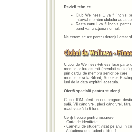
Revizii tehnice
Club Wellness 1 va fi închis pe
interval membrii clubului au acce
Restaurantul va fi închis pentru
barul va funcţiona normal.
Ne cerem scuze pentru deranjul creat ş
Clubul de Wellness-Fitness face parte 
membrilor înregistrati (membrii seniori
prin cardul de membru senior pe care îl p
membrilor si la
Biliard, Snooker, Bowli
luni de la data expirării acestuia.
Ofertă specială pentru studenţi
Clubul IDM oferă un nou program dest
sală. Vii când vrei, pleci când vrei, fă
reactivează la 6 luni.
Ce îţi trebuie pentru înscriere:
- Carte de identitate.
- Carnetul de student vizat pe anul in cu
- Atitudinea de student silitor :).