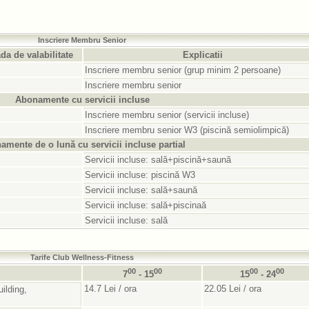
Inscriere Membru Senior
da de valabilitate
Explicatii
Inscriere membru senior (grup minim 2 persoane)
Inscriere membru senior
Abonamente cu servicii incluse
Inscriere membru senior (servicii incluse)
Inscriere membru senior W3 (piscină semiolimpică)
amente de o lună cu servicii incluse partial
Servicii incluse: sală+piscină+saună
Servicii incluse: piscină W3
Servicii incluse: sală+saună
Servicii incluse: sală+piscinaă
Servicii incluse: sală
Tarife Club Wellness-Fitness
00
00
00
00
7
- 15
15
- 24
14.7 Lei / ora
22.05 Lei / ora
ilding,