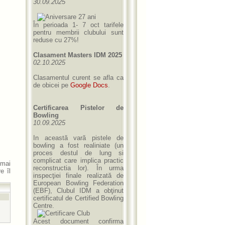
30.09.2025
În perioada 1- 7 oct tarifele
pentru membrii clubului sunt
reduse cu 27%!
Clasament Masters IDM 2025
02.10.2025
Clasamentul curent se afla ca
de obicei pe
Google Docs
.
Certificarea Pistelor de
Bowling
10.09.2025
In această vară pistele de
bowling a fost realiniate (un
proces destul de lung si
complicat care implica practic
mai
reconstructia lor). În urma
e îl
inspecţiei finale realizată de
European Bowling Federation
(EBF), Clubul IDM a obţinut
certificatul de Certified Bowling
Centre.
Acest document confirma