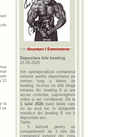
east
zile
Anunturi / Evenimente
Depozitare bile bowling
21.06.2026
umai
onat
Am operaţionalizat containerul
nate
exterior pentru depozitarea pe
ă 12
termen lung a bilelor de
bowling. Acesta se află lângă
intrarea din bowling A şi are
acces controlat, supraveghere
video şi aer condiţionat. De la
e la
1 iulie 2026
toate bilele care
l se
nu au avut loc în dulapurile
metalice din bowling B vor fi
depozitate aici.
Tarife:
- 5 lei/lună pentru un
compartiment de 3 bile din
containerul exterior din zona