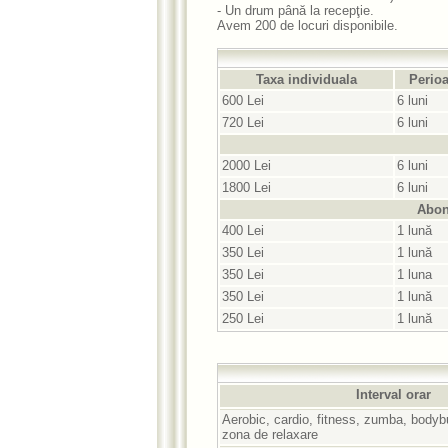
- Un drum până la recepţie.
Avem 200 de locuri disponibile.
Taxa individuala
Perioa
600 Lei
6 luni
720 Lei
6 luni
2000 Lei
6 luni
1800 Lei
6 luni
Abon
400 Lei
1 lună
350 Lei
1 lună
350 Lei
1 luna
350 Lei
1 lună
250 Lei
1 lună
Interval orar
Aerobic, cardio, fitness, zumba, bodybu
zona de relaxare