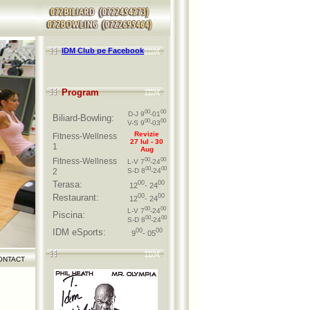
IDM Club pe Facebook
Program
00
00
D-J 9
-01
Biliard-Bowling:
00
00
V-S 9
-03
Revizie
Fitness-Wellness
27 Iul - 30
1
Aug
Fitness-Wellness
00
00
L-V 7
-24
00
00
2
S-D 8
-24
Terasa:
00
00
12
- 24
Restaurant:
00
00
12
- 24
00
00
L-V 7
-24
Piscina:
00
00
S-D 8
-24
IDM eSports:
00
00
9
- 05
ONTACT