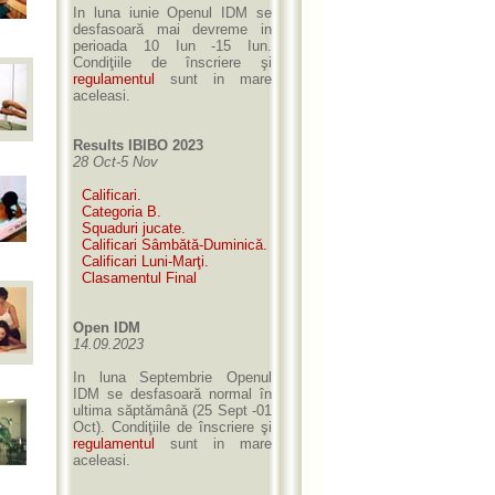
In luna iunie Openul IDM se
desfasoară mai devreme in
perioada 10 Iun -15 Iun.
Condiţiile de înscriere şi
regulamentul
sunt in mare
aceleasi.
Results IBIBO 2023
28 Oct-5 Nov
Calificari.
Categoria B.
Squaduri jucate.
Calificari Sâmbătă-Duminică.
Calificari Luni-Marţi.
Clasamentul Final
Open IDM
14.09.2023
In luna Septembrie Openul
IDM se desfasoară normal în
ultima săptămână (25 Sept -01
Oct). Condiţiile de înscriere şi
regulamentul
sunt in mare
aceleasi.