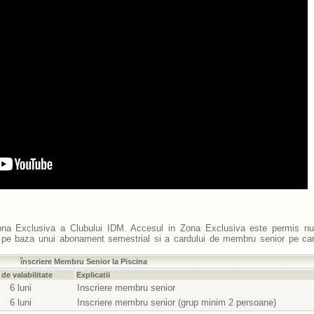
na Exclusiva
a Clubului IDM. Accesul in
Zona Exclusiva
este permis nu
i) pe baza unui
abonament semestrial
si a
cardului de membru
senior pe car
înscriere Membru Senior la Piscina
de valabilitate
Explicatii
6 luni
Inscriere membru senior
6 luni
Inscriere membru senior (grup minim 2 persoane)