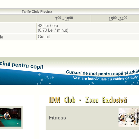
Tarife Club Piscina
00
00
00
00
7
- 15
15
-24
42 Lei / ora
(0.70 Lei / minut)
Gratuit
le
Fitness