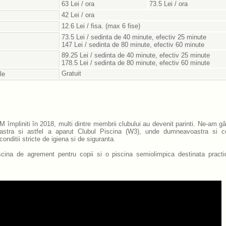
63 Lei / ora
73.5 Lei / ora
42 Lei / ora
12.6 Lei / fisa. (max 6 fise)
73.5 Lei / sedinta de 40 minute, efectiv 25 minute
147 Lei / sedinta de 80 minute, efectiv 60 minute
89.25 Lei / sedinta de 40 minute, efectiv 25 minute
178.5 Lei / sedinta de 80 minute, efectiv 60 minute
Gratuit
le
DM împliniti în 2018, multi dintre membrii clubului au devenit parinti. Ne-am gâ
astra si astfel a aparut Clubul Piscina (W3), unde dumneavoastra si co
onditii stricte de igiena si de siguranta.
cina de agrement pentru copii si o piscina semiolimpica destinata practic