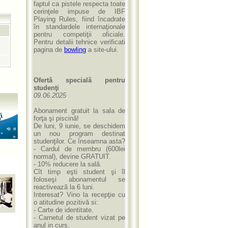
faptul ca pistele respecta toate
cerinţele impuse de IBF
Playing Rules, fiind încadrate
în standardele internaţionale
pentru competiţii oficiale.
Pentru detalii tehnice verificati
pagina de
bowling
a site-ului.
Ofertă specială pentru
studenţi
09.06.2025
Abonament gratuit la sala de
forţa şi piscină!
De luni, 9 iunie, se deschidem
un nou program destinat
studenţilor. Ce înseamna asta?
- Cardul de membru (600lei
normal), devine GRATUIT.
- 10% reducere la sală.
Cît timp eşti student şi îl
foloseşi abonamentul se
reactivează la 6 luni.
Interesat? Vino la recepţie cu
o atitudine pozitivă si:
- Carte de identitate.
- Carnetul de student vizat pe
anul in curs.