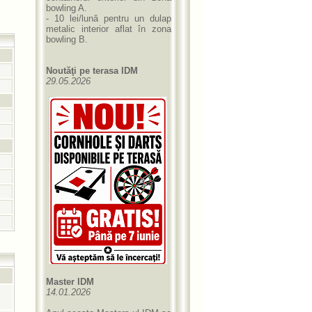
bowling A.
- 10 lei/lună pentru un dulap
metalic interior aflat în zona
bowling B.
Noutăţi pe terasa IDM
29.05.2026
Master IDM
14.01.2026