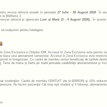
ntru revizia tehnică anuală în perioada
27 Iulie - 30 August 2026
. În ac
s la Wellness 2.
 revizie tehnică şi igienizare
Luni şi Marţi (3 - 4 August 2026).
. În aceste 
i vă mulţumim pentru întelegere.
din Zona Exclusiva a Clubului IDM. Accesul în Zona Exclusiva este permis n
) pe baza unui abonament semestrial. Accesul în Zona Exclusiva este restricti
rimiti la înregistrare. Cu cardul de membru senior beneficiaţi de tarifele desti
ng, Tenis de masa şi Darts
pe toată perioada valabilităţii abonamentului şi înc
inat studenţilor: Cardul de membru GRATUIT (de la 600RON) şi 10% reducer
ră presiune. Nu facem prezenţa! Cât timp eşti student şi îl foloseşi, abonamentu
rs.