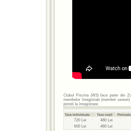
Clubul Piscina (W3) face parte din
Zo
membrilor înregistrati (membrii senior
primiti la înregistrare.
Taxa individuala
Taxa copil
Perioada 
720 Lei
480 Lei
600 Lei
480 Lei