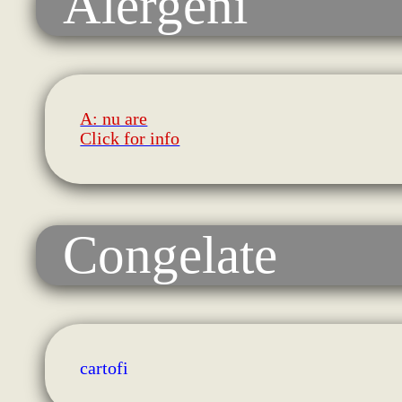
Alergeni
A: nu are
Click for info
Congelate
cartofi