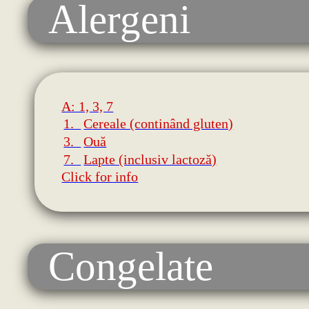
Alergeni
A: 1, 3, 7
1.
Cereale (continând gluten)
3.
Ouă
7.
Lapte (inclusiv lactoză)
Click for info
Congelate