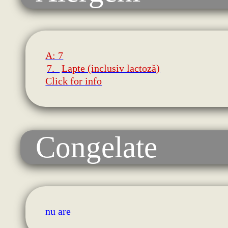
A: 7
7.
Lapte (inclusiv lactoză)
Click for info
Congelate
nu are