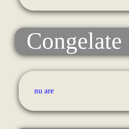
Congelate
nu are