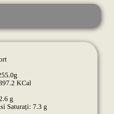
ort
255.0g
 397.2 KCal
2.6 g
si Saturați: 7.3 g