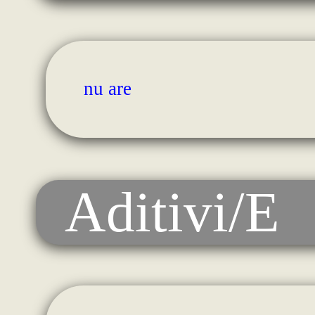
nu are
Aditivi/E