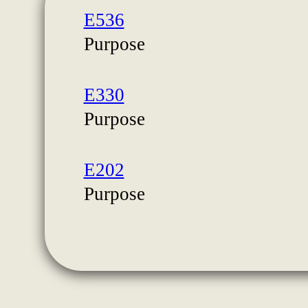
E536
Purpose
E330
Purpose
E202
Purpose