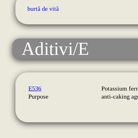
burtă de vită
Aditivi/E
E536
Potassium fer
Purpose
anti-caking ag