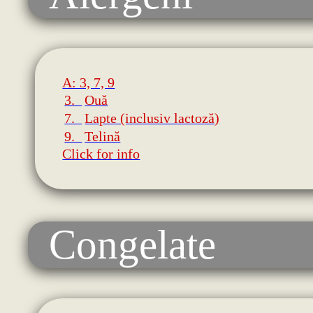
A: 3, 7, 9
3.
Ouă
7.
Lapte (inclusiv lactoză)
9.
Telină
Click for info
Congelate