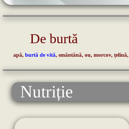
De burtă
apă,
burtă de vită
, smântână, ou, morcov, ţelină, 
Nutriție