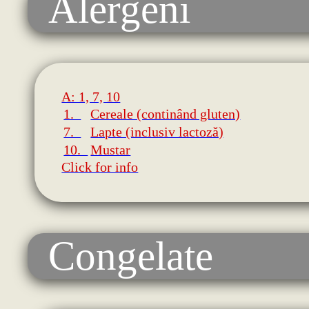
Alergeni
A: 1, 7, 10
1.
Cereale (continând gluten)
7.
Lapte (inclusiv lactoză)
10.
Mustar
Click for info
Congelate