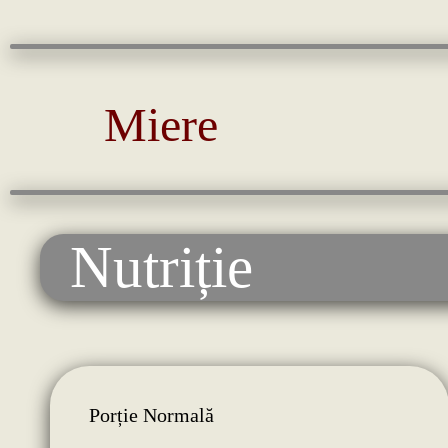
Miere
Nutriție
Porție Normală