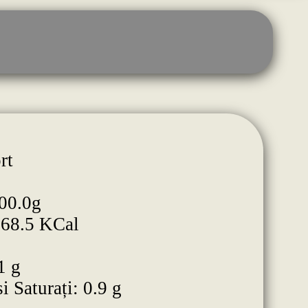
rt
00.0g
168.5 KCal
1 g
i Saturați: 0.9 g