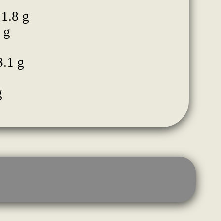
21.8 g
 g
3.1 g
g