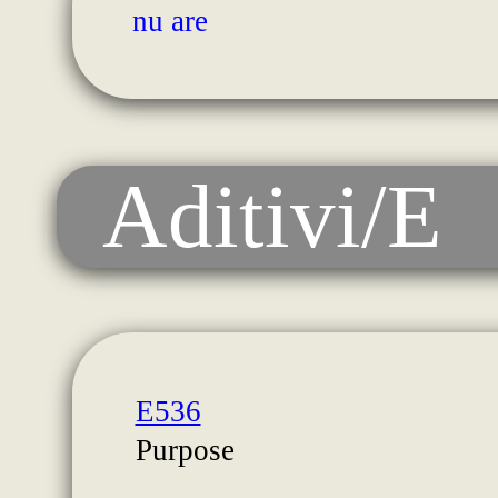
nu are
Aditivi/E
E536
Purpose