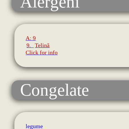
Alergeni
A: 9
9.
Telină
Click for info
Congelate
legume