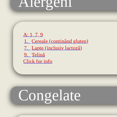
Alergeni
A: 1, 7, 9
1.
Cereale (continând gluten)
7.
Lapte (inclusiv lactoză)
9.
Telină
Click for info
Congelate