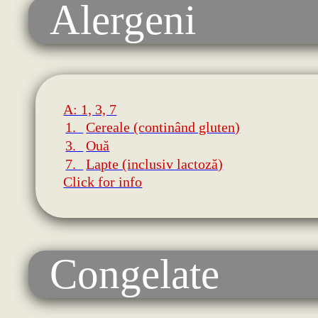
Alergeni
A: 1, 3, 7
1.
Cereale (continând gluten)
3.
Ouă
7.
Lapte (inclusiv lactoză)
Click for info
Congelate