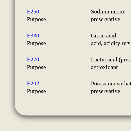
E250
Sodium nitrite
Purpose
preservative
E330
Citric acid
Purpose
acid, acidity reg
E270
Lactic acid (pre
Purpose
antioxidant
E202
Potassium sorba
Purpose
preservative