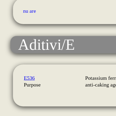
nu are
Aditivi/E
E536
Potassium fer
Purpose
anti-caking ag