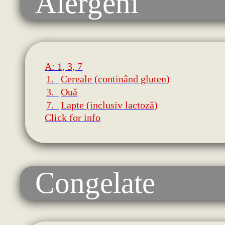
Alergeni
A: 1, 3, 7
1.
Cereale (continând gluten)
3.
Ouă
7.
Lapte (inclusiv lactoză)
Click for info
Congelate