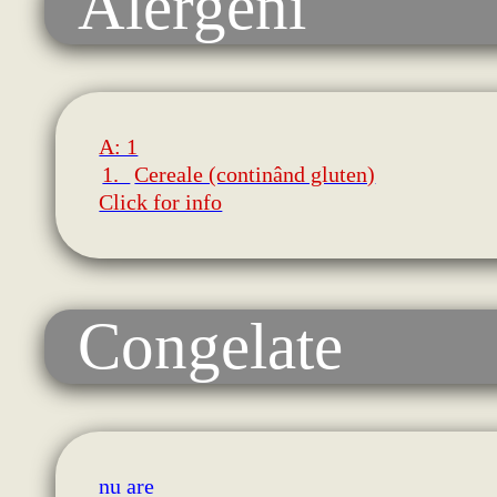
Alergeni
A: 1
1.
Cereale (continând gluten)
Click for info
Congelate
nu are