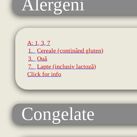
Alergeni
A: 1, 3, 7
1.
Cereale (continând gluten)
3.
Ouă
7.
Lapte (inclusiv lactoză)
Click for info
Congelate