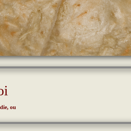
oi
jdie, ou