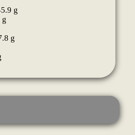
45.9 g
 g
7.8 g
g