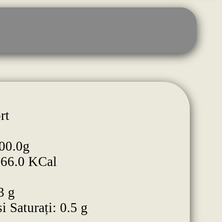
rt
00.0g
266.0 KCal
3 g
i Saturați: 0.5 g