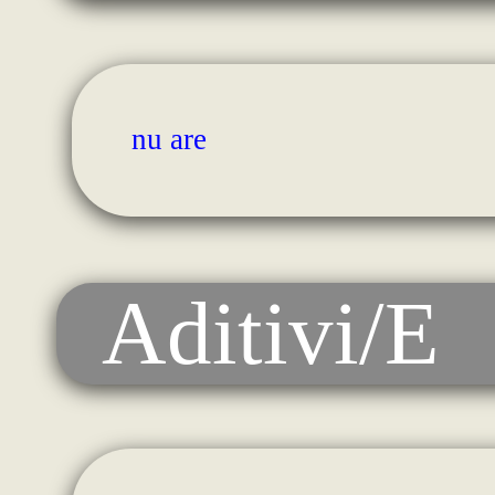
nu are
Aditivi/E