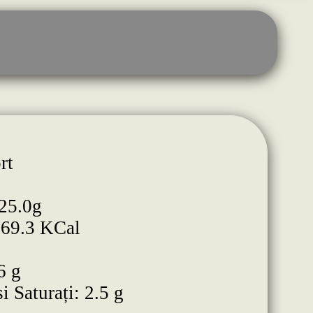
rt
25.0g
269.3 KCal
6 g
i Saturați: 2.5 g