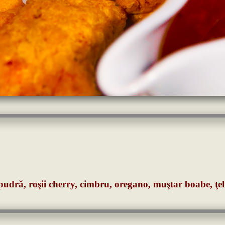
oi pudră, roşii cherry, cimbru, oregano, muştar boabe, ţe