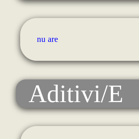
nu are
Aditivi/E