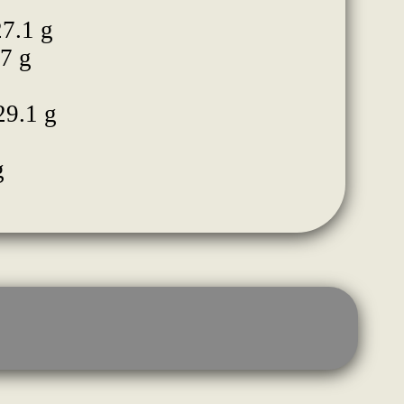
27.1 g
.7 g
29.1 g
g