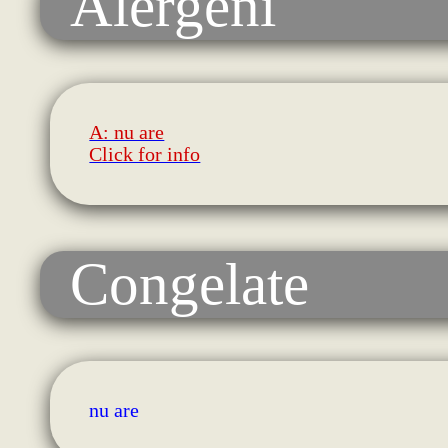
Alergeni
A: nu are
Click for info
Congelate
nu are