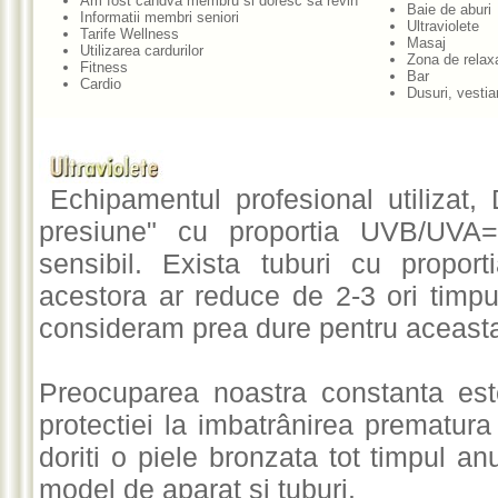
Am fost candva membru si doresc sa revin
Baie de aburi
Informatii membri seniori
Ultraviolete
Tarife Wellness
Masaj
Utilizarea cardurilor
Zona de relax
Fitness
Bar
Cardio
Dusuri, vestia
Echipamentul profesional utilizat, 
presiune" cu proportia UVB/UVA=
sensibil. Exista tuburi cu proport
acestora ar reduce de 2-3 ori timpul
consideram prea dure pentru aceast
Preocuparea noastra constanta est
protectiei la imbatrânirea prematura 
doriti o piele bronzata tot timpul a
model de aparat si tuburi.