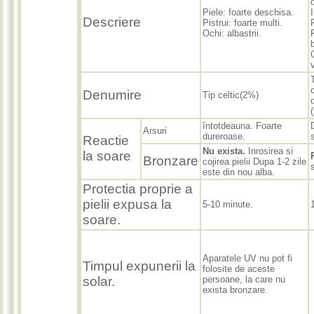
Piele: foarte deschisa.
I
Descriere
Pistrui: foarte multi.
P
Ochi: albastrii.
v
Denumire
Tip celtic(2%)
întotdeauna. Foarte
Arsuri
dureroase.
Reactie
Nu exista.
Inrosirea si
la soare
Bronzare
cojirea pielii Dupa 1-2 zile
este din nou alba.
Protectia proprie a
pielii expusa la
5-10 minute.
soare.
Aparatele UV nu pot fi
Timpul expunerii la
folosite de aceste
solar.
persoane, la care nu
exista bronzare.