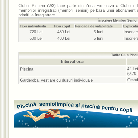
Clubul Piscina (W3) face parte din
Zona Exclusiva
a Clubului 
membrilor înregistrati (membrii seniori) pe baza unui
abonament s
primiti la înregistrare.
înscriere Membru Senior 
Taxa individuala
Taxa copil
Perioada de valabilitate
Explicatii
720 Lei
480 Lei
6 luni
Inscrie
600 Lei
480 Lei
6 luni
Inscrie
Tarife Club Pisc
Interval orar
42 Lei
Piscina
(0.70 
Gratui
Garderoba, vestiare cu dusuri individuale