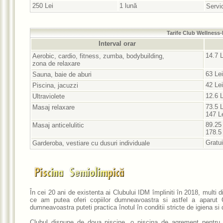
250 Lei
1 lună
Servic
Tarife Club Wellness-
Interval orar
14.7 L
Aerobic, cardio, fitness, zumba, bodybuilding,
zona de relaxare
63 Lei
Sauna, baie de aburi
42 Lei
Piscina, jacuzzi
12.6 L
Ultraviolete
73.5 L
Masaj relaxare
147 Le
89.25 
Masaj anticelulitic
178.5 
Gratui
Garderoba, vestiare cu dusuri individuale
În cei 20 ani de existenta ai Clubului IDM împliniti în 2018, multi 
ce am putea oferi copiilor dumneavoastra si astfel a aparut 
dumneavoastra puteti practica înotul în conditii stricte de igiena si 
Clubul dispune de doua piscine, o piscina de agrement pentru co