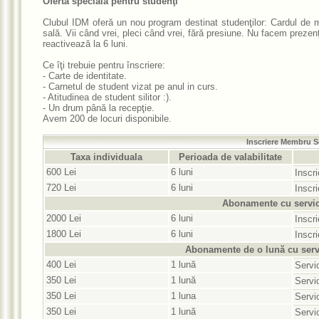
Ofertă specială pentru studenţi
Clubul IDM oferă un nou program destinat studenţilor: Cardul d
sală. Vii când vrei, pleci când vrei, fără presiune. Nu facem prezen
reactivează la 6 luni.
Ce îţi trebuie pentru înscriere:
- Carte de identitate.
- Carnetul de student vizat pe anul in curs.
- Atitudinea de student silitor :).
- Un drum până la recepţie.
Avem 200 de locuri disponibile.
Inscriere Membru S
Taxa individuala
Perioada de valabilitate
600 Lei
6 luni
Inscr
720 Lei
6 luni
Inscr
Abonamente cu servic
2000 Lei
6 luni
Inscri
1800 Lei
6 luni
Inscr
Abonamente de o lună cu servic
400 Lei
1 lună
Servi
350 Lei
1 lună
Servi
350 Lei
1 luna
Servi
350 Lei
1 lună
Servi